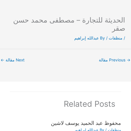
الحديثة للتجارة – مصطفى محمد حسن
Ski
t
صقر
conten
/
منظفات
/ By
عبدالله إبراهيم
→
Previous مقالة
Next مقالة
←
Related Posts
محفوظ عبد الحميد يوسف لاشين
منظفات
/ By
عبدالله إبراهيم