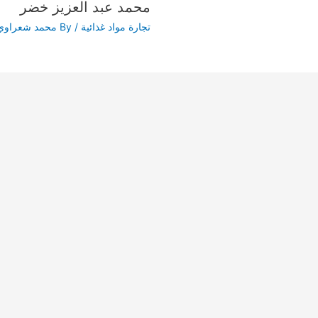
محمد عبد العزيز خضر
تجارة مواد غذائية
/ By
محمد شعراوي