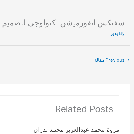
Ski
t
conten
سفنكس انفورميشن تكنولوجي لتصميم وتط
By
بدور
→
Previous مقالة
Related Posts
مروة محمد عبدالعزيز محمد بدران