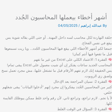
أشهر أخطاء بيعملها المحاسبون الجُدد
Ski
t
By
عبدالله إبراهيم
/
04/05/2025
conten
حلقة النهاردة لكل محاسب لسه داخل المهنة.. أو حتى اللي بقاله شوية بس
بيقع في نفس الفخاخ.
جمعنا لكم أشهر الأخطاء اللي بيقع فيها المحاسبون الجُدد… ويا ريت تسمعوها
قبل ما تقعوا فيها أنتم كمان!
الفقرة 1: الاعتماد الكلي على Excel من غير ما تفهم
المحاسب الجديد ساعات يفتكر إن أي شيت معمول على Excel يبقى تمام!
بس الحقيقة إنك لازم تفهم الأرقام قبل ما تشتغل عليها، مش مجرد تعمل نسخ
ولصق زي الروبوت.
الفقرة 2: نسيان المراجعة بعد الإدخال
كتير من المحاسبين الجُدد بيفكروا إن مجرد إنهم “أدخلوا البيانات” يبقى شغلهم
خلص.
لأ يا نجم.. لازم تراجع، وتراجع تاني. لأن رقم واحد غلط ممكن يبوظلك القايمة
كلها.
الفقرة 3: السؤال في الوقت الغلط