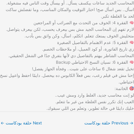
المحاسب الجديد ساعات بيكسف يسأل.. أو بيسأل وقت الناس فيه مشغولة.
اسأل.. بس اسأل صح! اختار التوقيت والمكان المناسب، وما تفضلش ساكت
لحد ما الغلطة تكبر.
الفقرة 4: الخوف من التحدث مع الضرائب أو المراجعين
لازم تفهم إن المحاسب الجيد مش بس بيعرف يحسب، لكن بيعرف يتواصل.
متخليش الخوف يمنعك تتعلم. اتكلم، اسأل، وكن واثق بس بأدب.
الفقرة 5: عدم الاهتمام بالتفاصيل الصغيرة
زي تاريخ الفاتورة، أو كود العميل، أو ملاحظات الخصم.
المحاسب الشاطر بيهتم بالتفاصيل دي لأنها بتفرق جدًا في الشغل الحقيقي.
الفقرة 6: نسيان النسخ الاحتياطي Backup
تخيل تقعد شغال 6 ساعات على شيت.. وفجأة الجهاز يفصل!
إحنا مش في فيلم رعب، بس فعلاً الكابوس ده بيحصل. دايمًا احفظ واعمِل نسخ
احتياطي.
الخاتمة:
لو إنت محاسب جديد، الغلط وارد ومش عيب..
العيب إنك تكرر نفس الغلطة من غير ما تتعلم.
خليك دايمًا في حالة تطوير، وتعلم من اللي سبقوك.
→
Previous حلقة بودكاست
Next حلقة بودكاست
←