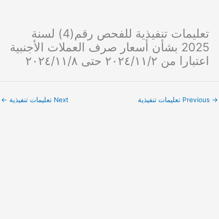
تعليمات تنفيذية للفحص رقم(4) لسنة
Ski
t
2025 بشأن أسعار صرف العملات الأجنبية
conten
اعتبارا من ٢٠٢٤/١١/٢ حتى ٢٠٢٤/١١/٨
→
Previous تعليمات تنفيذية
Next تعليمات تنفيذية
←